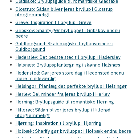
Gladsaxe: Bryllupsguide til romantiske Gladsaxe
Glostrup: Sådan bliver jeres bryllup i Glostrup
uforglemmeligt
Greve: Inspiration til bryllup i Greve
Gribskov: Sharify gør brylluppet i Gribskov endnu
bedre
Guldborgsund: Skab magiske bryllupsminder i
Guldborgsund
Haderslev: Det bedste sted til bryllup i Haderslev
Halsnæs: Bryllupsplanlægning i skønne Halsnæs
Hedensted: Gør jeres store dag i Hedensted endnu
mere mindeværdig
Helsingør: Planlæg det perfekte bryllup i Helsingør
Herlev: Del minder fra jeres bryllup i Herlev
Herning: Bryllupsguide til romantiske Herning
Hillerød: Sådan bliver jeres bryllup i Hillerød
uforglemmeligt
Hjørring: Inspiration til bryllup i Hjørring
Holbæk: Sharify gør brylluppet i Holbæk endnu bedre