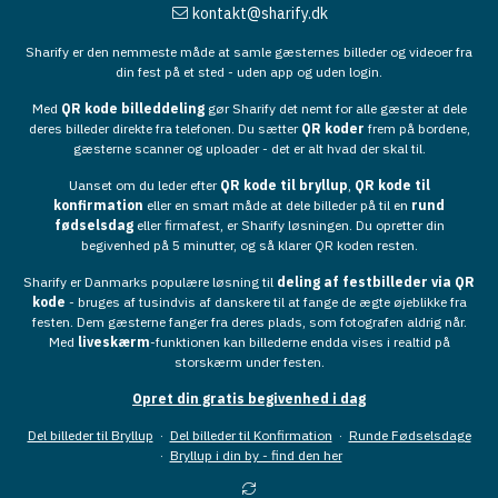
kontakt@sharify.dk
Sharify er den nemmeste måde at samle gæsternes billeder og videoer fra
din fest på et sted - uden app og uden login.
Med
QR kode billeddeling
gør Sharify det nemt for alle gæster at dele
deres billeder direkte fra telefonen. Du sætter
QR koder
frem på bordene,
gæsterne scanner og uploader - det er alt hvad der skal til.
Uanset om du leder efter
QR kode til bryllup
,
QR kode til
konfirmation
eller en smart måde at dele billeder på til en
rund
fødselsdag
eller firmafest, er Sharify løsningen. Du opretter din
begivenhed på 5 minutter, og så klarer QR koden resten.
Sharify er Danmarks populære løsning til
deling af festbilleder via QR
kode
- bruges af tusindvis af danskere til at fange de ægte øjeblikke fra
festen. Dem gæsterne fanger fra deres plads, som fotografen aldrig når.
Med
liveskærm
-funktionen kan billederne endda vises i realtid på
storskærm under festen.
Opret din gratis begivenhed i dag
Del billeder til Bryllup
·
Del billeder til Konfirmation
·
Runde Fødselsdage
·
Bryllup i din by - find den her