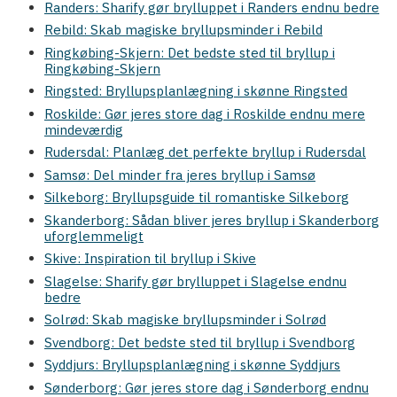
Randers: Sharify gør brylluppet i Randers endnu bedre
Rebild: Skab magiske bryllupsminder i Rebild
Ringkøbing-Skjern: Det bedste sted til bryllup i
Ringkøbing-Skjern
Ringsted: Bryllupsplanlægning i skønne Ringsted
Roskilde: Gør jeres store dag i Roskilde endnu mere
mindeværdig
Rudersdal: Planlæg det perfekte bryllup i Rudersdal
Samsø: Del minder fra jeres bryllup i Samsø
Silkeborg: Bryllupsguide til romantiske Silkeborg
Skanderborg: Sådan bliver jeres bryllup i Skanderborg
uforglemmeligt
Skive: Inspiration til bryllup i Skive
Slagelse: Sharify gør brylluppet i Slagelse endnu
bedre
Solrød: Skab magiske bryllupsminder i Solrød
Svendborg: Det bedste sted til bryllup i Svendborg
Syddjurs: Bryllupsplanlægning i skønne Syddjurs
Sønderborg: Gør jeres store dag i Sønderborg endnu