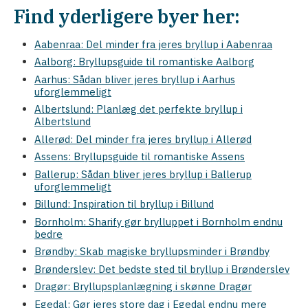
Find yderligere byer her:
Aabenraa: Del minder fra jeres bryllup i Aabenraa
Aalborg: Bryllupsguide til romantiske Aalborg
Aarhus: Sådan bliver jeres bryllup i Aarhus
uforglemmeligt
Albertslund: Planlæg det perfekte bryllup i
Albertslund
Allerød: Del minder fra jeres bryllup i Allerød
Assens: Bryllupsguide til romantiske Assens
Ballerup: Sådan bliver jeres bryllup i Ballerup
uforglemmeligt
Billund: Inspiration til bryllup i Billund
Bornholm: Sharify gør brylluppet i Bornholm endnu
bedre
Brøndby: Skab magiske bryllupsminder i Brøndby
Brønderslev: Det bedste sted til bryllup i Brønderslev
Dragør: Bryllupsplanlægning i skønne Dragør
Egedal: Gør jeres store dag i Egedal endnu mere