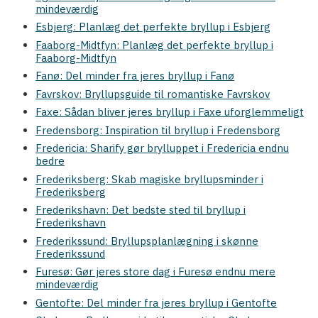
mindeværdig
Esbjerg: Planlæg det perfekte bryllup i Esbjerg
Faaborg-Midtfyn: Planlæg det perfekte bryllup i
Faaborg-Midtfyn
Fanø: Del minder fra jeres bryllup i Fanø
Favrskov: Bryllupsguide til romantiske Favrskov
Faxe: Sådan bliver jeres bryllup i Faxe uforglemmeligt
Fredensborg: Inspiration til bryllup i Fredensborg
Fredericia: Sharify gør brylluppet i Fredericia endnu
bedre
Frederiksberg: Skab magiske bryllupsminder i
Frederiksberg
Frederikshavn: Det bedste sted til bryllup i
Frederikshavn
Frederikssund: Bryllupsplanlægning i skønne
Frederikssund
Furesø: Gør jeres store dag i Furesø endnu mere
mindeværdig
Gentofte: Del minder fra jeres bryllup i Gentofte