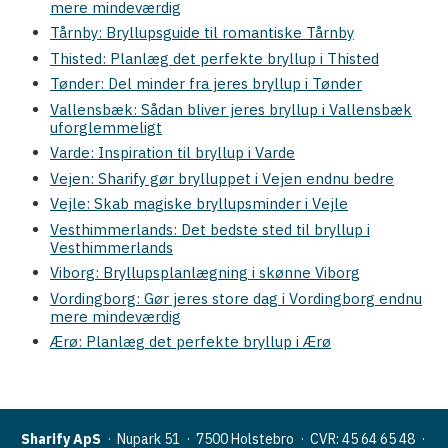
mere mindeværdig
Tårnby: Bryllupsguide til romantiske Tårnby
Thisted: Planlæg det perfekte bryllup i Thisted
Tønder: Del minder fra jeres bryllup i Tønder
Vallensbæk: Sådan bliver jeres bryllup i Vallensbæk
uforglemmeligt
Varde: Inspiration til bryllup i Varde
Vejen: Sharify gør brylluppet i Vejen endnu bedre
Vejle: Skab magiske bryllupsminder i Vejle
Vesthimmerlands: Det bedste sted til bryllup i
Vesthimmerlands
Viborg: Bryllupsplanlægning i skønne Viborg
Vordingborg: Gør jeres store dag i Vordingborg endnu
mere mindeværdig
Ærø: Planlæg det perfekte bryllup i Ærø
Sharify ApS
· Nupark 51 · 7500 Holstebro ·
CVR: 45 64 65 48
·