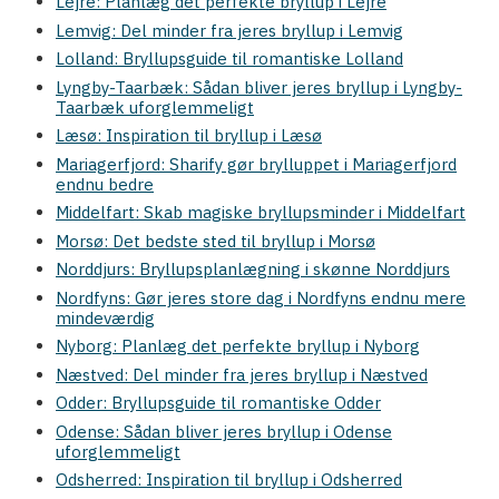
Lejre: Planlæg det perfekte bryllup i Lejre
Lemvig: Del minder fra jeres bryllup i Lemvig
Lolland: Bryllupsguide til romantiske Lolland
Lyngby-Taarbæk: Sådan bliver jeres bryllup i Lyngby-
Taarbæk uforglemmeligt
Læsø: Inspiration til bryllup i Læsø
Mariagerfjord: Sharify gør brylluppet i Mariagerfjord
endnu bedre
Middelfart: Skab magiske bryllupsminder i Middelfart
Morsø: Det bedste sted til bryllup i Morsø
Norddjurs: Bryllupsplanlægning i skønne Norddjurs
Nordfyns: Gør jeres store dag i Nordfyns endnu mere
mindeværdig
Nyborg: Planlæg det perfekte bryllup i Nyborg
Næstved: Del minder fra jeres bryllup i Næstved
Odder: Bryllupsguide til romantiske Odder
Odense: Sådan bliver jeres bryllup i Odense
uforglemmeligt
Odsherred: Inspiration til bryllup i Odsherred