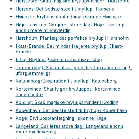
Holstebro: Skab magiske bryllupsminder i Holstebro
Horsens: Det bedste sted til bryllup i Horsens
Hvidovre: Bryllupsplanlægning i skønne Hvidovre
Høje-Taastrup: Gør jeres store dag i Høje-Taastrup
endnu mere mindeværdig
Hørsholm: Planlæg det perfekte bryllup i Hørsholm
Ikast-Brande: Del minder fra jeres bryllup i Ikast-
Brande
Ishøj: Bryllupsguide til romantiske Ishøj
Jammerbugt: Sådan bliver jeres bryllup i Jammerbugt
uforglemmeligt
Kalundborg: Inspiration til bryllup i Kalundborg
Kerteminde: Sharify gør brylluppet i Kerteminde
endnu bedre
Kolding: Skab magiske bryllupsminder i Kolding
København: Det bedste sted til bryllup i København
Køge: Bryllupsplanlægning i skønne Køge
Langeland: Gør jeres store dag i Langeland endnu
mere mindeværdig