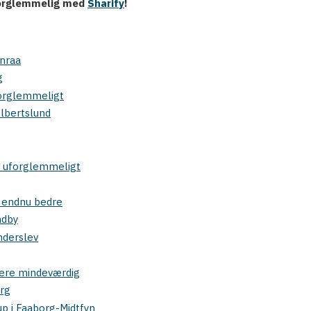
uforglemmelig med
Sharify
!
enraa
g
uforglemmeligt
Albertslund
up uforglemmeligt
m endnu bedre
ndby
ønderslev
mere mindeværdig
erg
up i Faaborg-Midtfyn