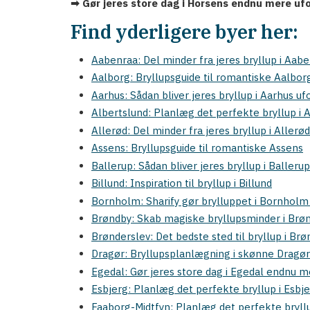
➡ Gør jeres store dag i Horsens endnu mere 
Find yderligere byer her:
Aabenraa: Del minder fra jeres bryllup i Aab
Aalborg: Bryllupsguide til romantiske Aalbor
Aarhus: Sådan bliver jeres bryllup i Aarhus 
Albertslund: Planlæg det perfekte bryllup i 
Allerød: Del minder fra jeres bryllup i Allerød
Assens: Bryllupsguide til romantiske Assens
Ballerup: Sådan bliver jeres bryllup i Baller
Billund: Inspiration til bryllup i Billund
Bornholm: Sharify gør brylluppet i Bornhol
Brøndby: Skab magiske bryllupsminder i Brø
Brønderslev: Det bedste sted til bryllup i Br
Dragør: Bryllupsplanlægning i skønne Dragør
Egedal: Gør jeres store dag i Egedal endnu 
Esbjerg: Planlæg det perfekte bryllup i Esbj
Faaborg-Midtfyn: Planlæg det perfekte bryll