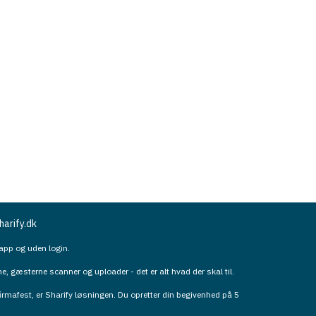
arify.dk
app og uden login.
, gæsterne scanner og uploader - det er alt hvad der skal til.
firmafest, er Sharify løsningen. Du opretter din begivenhed på 5