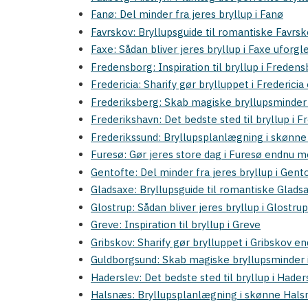
Fanø: Del minder fra jeres bryllup i Fanø
Favrskov: Bryllupsguide til romantiske Favrsk
Faxe: Sådan bliver jeres bryllup i Faxe uforg
Fredensborg: Inspiration til bryllup i Freden
Fredericia: Sharify gør brylluppet i Frederici
Frederiksberg: Skab magiske bryllupsminder 
Frederikshavn: Det bedste sted til bryllup i 
Frederikssund: Bryllupsplanlægning i skønne
Furesø: Gør jeres store dag i Furesø endnu 
Gentofte: Del minder fra jeres bryllup i Gent
Gladsaxe: Bryllupsguide til romantiske Glads
Glostrup: Sådan bliver jeres bryllup i Glostr
Greve: Inspiration til bryllup i Greve
Gribskov: Sharify gør brylluppet i Gribskov e
Guldborgsund: Skab magiske bryllupsminder 
Haderslev: Det bedste sted til bryllup i Hader
Halsnæs: Bryllupsplanlægning i skønne Hal