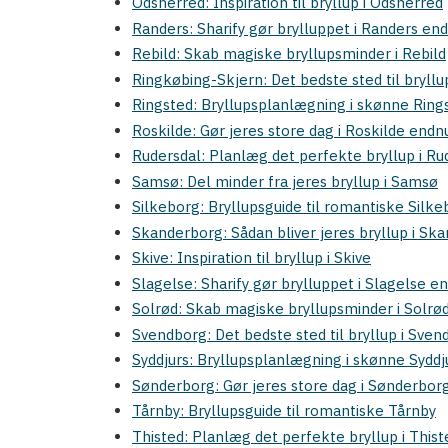
Odsherred: Inspiration til bryllup i Odsherred
Randers: Sharify gør brylluppet i Randers en
Rebild: Skab magiske bryllupsminder i Rebild
Ringkøbing-Skjern: Det bedste sted til bryllu
Ringsted: Bryllupsplanlægning i skønne Ring
Roskilde: Gør jeres store dag i Roskilde en
Rudersdal: Planlæg det perfekte bryllup i Ru
Samsø: Del minder fra jeres bryllup i Samsø
Silkeborg: Bryllupsguide til romantiske Silke
Skanderborg: Sådan bliver jeres bryllup i S
Skive: Inspiration til bryllup i Skive
Slagelse: Sharify gør brylluppet i Slagelse e
Solrød: Skab magiske bryllupsminder i Solrø
Svendborg: Det bedste sted til bryllup i Sven
Syddjurs: Bryllupsplanlægning i skønne Syddj
Sønderborg: Gør jeres store dag i Sønderbo
Tårnby: Bryllupsguide til romantiske Tårnby
Thisted: Planlæg det perfekte bryllup i Thist