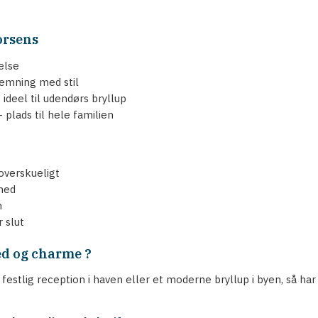
orsens
else
temning med stil
deel til udendørs bryllup
plads til hele familien
 overskueligt
 med
n
 slut
ed og charme ?
n festlig reception i haven eller et moderne bryllup i byen, så 