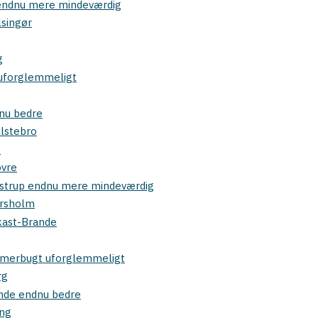
 endnu mere mindeværdig
lsingør
g
d uforglemmeligt
dnu bedre
olstebro
s
ovre
aastrup endnu mere mindeværdig
ørsholm
Ikast-Brande
ammerbugt uforglemmeligt
rg
inde endnu bedre
ing