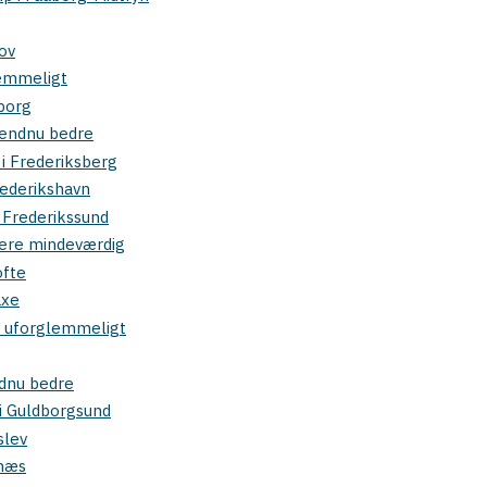
ov
lemmeligt
sborg
a endnu bedre
i Frederiksberg
Frederikshavn
 Frederikssund
mere mindeværdig
ofte
axe
up uforglemmeligt
ndnu bedre
i Guldborgsund
slev
snæs