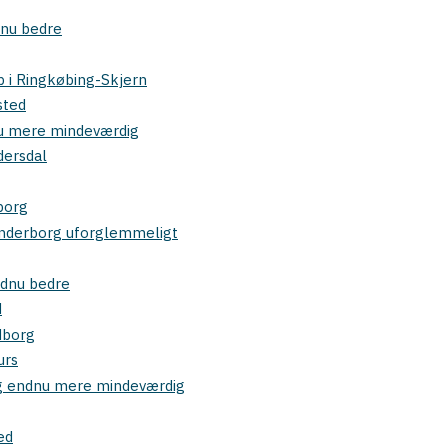
dnu bedre
p i Ringkøbing-Skjern
sted
dnu mere mindeværdig
dersdal
borg
kanderborg uforglemmeligt
ndnu bedre
d
dborg
urs
rg endnu mere mindeværdig
ed