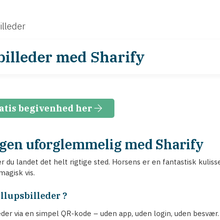
illeder
 billeder med Sharify
atis begivenhed her
agen uforglemmelig med Sharify
er du landet det helt rigtige sted. Horsens er en fantastisk kulis
magisk vis.
llupsbilleder ?
eder via en simpel QR-kode – uden app, uden login, uden besvær. B