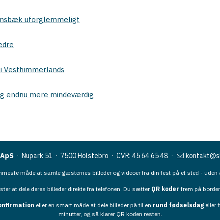
llensbæk uforglemmeligt
edre
p i Vesthimmerlands
org endnu mere mindeværdig
 ApS
· Nupark 51 · 7500 Holstebro ·
CVR: 45 64 65 48
·
kontakt@sh
mmeste måde at samle gæsternes billeder og videoer fra din fest på et sted - uden 
ter at dele deres billeder direkte fra telefonen. Du sætter
QR koder
frem på bordene
konfirmation
eller en smart måde at dele billeder på til en
rund fødselsdag
eller 
minutter, og så klarer QR koden resten.