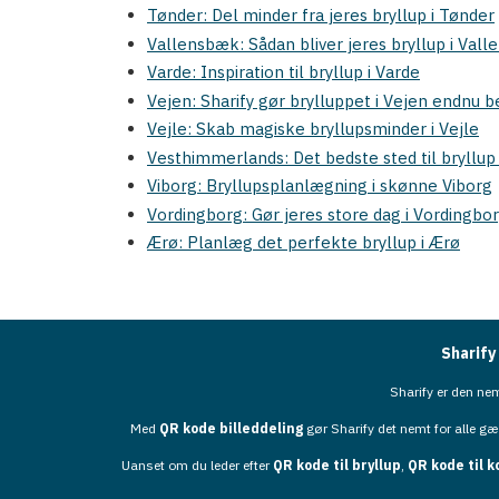
Tønder: Del minder fra jeres bryllup i Tønder
Vallensbæk: Sådan bliver jeres bryllup i Va
Varde: Inspiration til bryllup i Varde
Vejen: Sharify gør brylluppet i Vejen endnu b
Vejle: Skab magiske bryllupsminder i Vejle
Vesthimmerlands: Det bedste sted til bryllu
Viborg: Bryllupsplanlægning i skønne Viborg
Vordingborg: Gør jeres store dag i Vordingb
Ærø: Planlæg det perfekte bryllup i Ærø
Sharify
Sharify er den ne
Med
QR kode billeddeling
gør Sharify det nemt for alle gæs
Uanset om du leder efter
QR kode til bryllup
,
QR kode til 