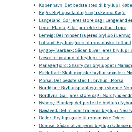
København: Det bedste sted til bryllup i Køb
Køge: Bryllupsplanlægning i skønne Køge
Langeland: Gør jeres store dag i Langeland
Lejre: Planlæg det perfekte bryllup i Lejre
Lemvig: Del minder fra jeres bryllup i Lemvig
Lolland: Bryllupsguide til romantiske Lolland
Lyngby-Taarbæk: Sådan bliver jeres bryllup 
Læsø: Inspiration til bryllup i Læsø
Mariagerfjord: Sharify gør brylluppet i Maria
Middelfart: Skab magiske bryllupsminder i Mi
Morsø: Det bedste sted til bryllup i Morsø
Norddjurs: Bryllupsplanlægning i skønne Nor
Nordfyns: Gør jeres store dag i Nordfyns en
Nyborg: Planlæg det perfekte bryllup i Nybo
Næstved: Del minder fra jeres bryllup i Næst
Odder: Bryllupsguide til romantiske Odder
Odense: Sådan bliver jeres bryllup i Odense