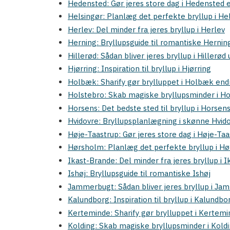
Hedensted: Gør jeres store dag i Hedensted
Helsingør: Planlæg det perfekte bryllup i He
Herlev: Del minder fra jeres bryllup i Herlev
Herning: Bryllupsguide til romantiske Hernin
Hillerød: Sådan bliver jeres bryllup i Hillerø
Hjørring: Inspiration til bryllup i Hjørring
Holbæk: Sharify gør brylluppet i Holbæk en
Holstebro: Skab magiske bryllupsminder i H
Horsens: Det bedste sted til bryllup i Horsen
Hvidovre: Bryllupsplanlægning i skønne Hvid
Høje-Taastrup: Gør jeres store dag i Høje-T
Hørsholm: Planlæg det perfekte bryllup i H
Ikast-Brande: Del minder fra jeres bryllup i 
Ishøj: Bryllupsguide til romantiske Ishøj
Jammerbugt: Sådan bliver jeres bryllup i J
Kalundborg: Inspiration til bryllup i Kalundbo
Kerteminde: Sharify gør brylluppet i Kertem
Kolding: Skab magiske bryllupsminder i Kold