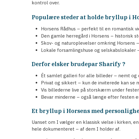
kontrol over.
Populære steder at holde bryllup i H
Horsens Rådhus – perfekt til en romantisk vi
Den gamle herregård i Horsens – historisk s
Skov- og naturoplevelser omkring Horsens – i
Lokale forsamlingshuse og selskabslokaler – 
Derfor elsker brudepar Sharify ?
Ét samlet galleri for alle billeder – nemt og
Privat og sikkert – kun de inviterede kan se
Vis billederne live på storskærm under feste
Bevar minderne – også længe efter festen er
Et bryllup i Horsens med personligh
Uanset om I vælger en klassisk vielse i kirken, e
hele dokumenteret – af dem I holder af.