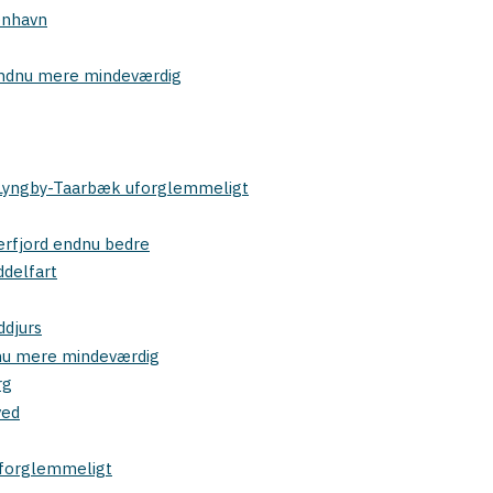
enhavn
 endnu mere mindeværdig
i Lyngby-Taarbæk uforglemmeligt
gerfjord endnu bedre
ddelfart
ddjurs
dnu mere mindeværdig
rg
ved
 uforglemmeligt