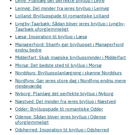
Lejre: Planlæg det perfekte bryllup i Lejre
Lemvig: Del minder fra jeres bryllup i Lemvig
Lolland: Bryllupsguide til romantiske Lolland
Lyngby-Taarbæk: Sådan bliver jeres bryllup i Lyngby-
Taarbæk uforglemmeligt
Læsø: Inspiration til bryllup i Læsø
Mariagerfjord: Sharify gør brylluppet i Mariagerfjord
endnu bedre
Middelfart: Skab magiske bryllupsminder i Middelfart
Morsø: Det bedste sted til bryllup i Morsø
Norddjurs: Bryllupsplanlægning i skønne Norddjurs
Nordfyns: Gør jeres store dag i Nordfyns endnu mere
mindeværdig
Nyborg: Planlæg det perfekte bryllup i Nyborg
Næstved: Del minder fra jeres bryllup i Næstved
Odder: Bryllupsguide til romantiske Odder
Odense: Sådan bliver jeres bryllup i Odense
uforglemmeligt
Odsherred: Inspiration til bryllup i Odsherred