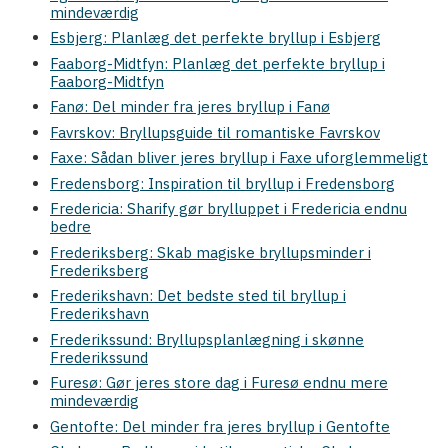
mindeværdig
Esbjerg: Planlæg det perfekte bryllup i Esbjerg
Faaborg-Midtfyn: Planlæg det perfekte bryllup i
Faaborg-Midtfyn
Fanø: Del minder fra jeres bryllup i Fanø
Favrskov: Bryllupsguide til romantiske Favrskov
Faxe: Sådan bliver jeres bryllup i Faxe uforglemmeligt
Fredensborg: Inspiration til bryllup i Fredensborg
Fredericia: Sharify gør brylluppet i Fredericia endnu
bedre
Frederiksberg: Skab magiske bryllupsminder i
Frederiksberg
Frederikshavn: Det bedste sted til bryllup i
Frederikshavn
Frederikssund: Bryllupsplanlægning i skønne
Frederikssund
Furesø: Gør jeres store dag i Furesø endnu mere
mindeværdig
Gentofte: Del minder fra jeres bryllup i Gentofte