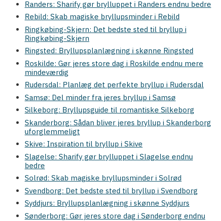
Randers: Sharify gør brylluppet i Randers endnu bedre
Rebild: Skab magiske bryllupsminder i Rebild
Ringkøbing-Skjern: Det bedste sted til bryllup i
Ringkøbing-Skjern
Ringsted: Bryllupsplanlægning i skønne Ringsted
Roskilde: Gør jeres store dag i Roskilde endnu mere
mindeværdig
Rudersdal: Planlæg det perfekte bryllup i Rudersdal
Samsø: Del minder fra jeres bryllup i Samsø
Silkeborg: Bryllupsguide til romantiske Silkeborg
Skanderborg: Sådan bliver jeres bryllup i Skanderborg
uforglemmeligt
Skive: Inspiration til bryllup i Skive
Slagelse: Sharify gør brylluppet i Slagelse endnu
bedre
Solrød: Skab magiske bryllupsminder i Solrød
Svendborg: Det bedste sted til bryllup i Svendborg
Syddjurs: Bryllupsplanlægning i skønne Syddjurs
Sønderborg: Gør jeres store dag i Sønderborg endnu