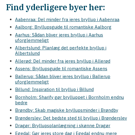
Find yderligere byer her:
Aabenraa: Del minder fra jeres bryllup i Aabenraa
Aalborg: Bryllupsguide til romantiske Aalborg
Aarhus: Sådan bliver jeres bryllup i Aarhus
uforglemmeligt
Albertslund: Planlæg det perfekte bryllup i
Albertslund
Allerød: Del minder fra jeres bryllup i Allerød
Assens: Bryllupsguide til romantiske Assens
Ballerup: Sådan bliver jeres bryllup i Ballerup
uforglemmeligt
Billund: Inspiration til bryllup i Billund
Bornholm: Sharify gør brylluppet i Bornholm endnu
bedre
Brøndby: Skab magiske bryllupsminder i Brøndby
Brønderslev: Det bedste sted til bryllup i Brønderslev
Dragør: Bryllupsplanlægning i skønne Dragør
Egedal: Gør jeres store dag i Egedal endnu mere