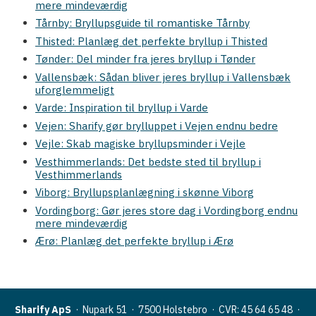
mere mindeværdig
Tårnby: Bryllupsguide til romantiske Tårnby
Thisted: Planlæg det perfekte bryllup i Thisted
Tønder: Del minder fra jeres bryllup i Tønder
Vallensbæk: Sådan bliver jeres bryllup i Vallensbæk
uforglemmeligt
Varde: Inspiration til bryllup i Varde
Vejen: Sharify gør brylluppet i Vejen endnu bedre
Vejle: Skab magiske bryllupsminder i Vejle
Vesthimmerlands: Det bedste sted til bryllup i
Vesthimmerlands
Viborg: Bryllupsplanlægning i skønne Viborg
Vordingborg: Gør jeres store dag i Vordingborg endnu
mere mindeværdig
Ærø: Planlæg det perfekte bryllup i Ærø
Sharify ApS
· Nupark 51 · 7500 Holstebro ·
CVR: 45 64 65 48
·