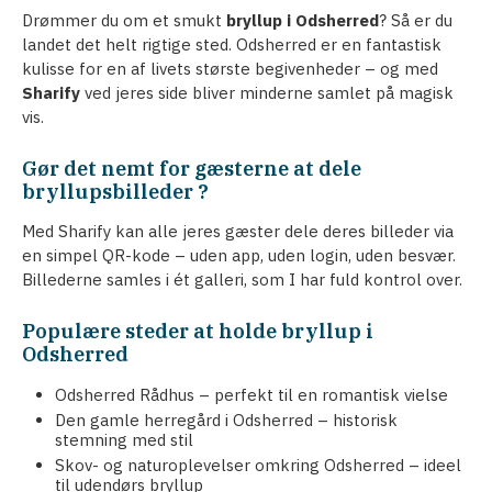
Drømmer du om et smukt
bryllup i Odsherred
? Så er du
landet det helt rigtige sted. Odsherred er en fantastisk
kulisse for en af livets største begivenheder – og med
Sharify
ved jeres side bliver minderne samlet på magisk
vis.
Gør det nemt for gæsterne at dele
bryllupsbilleder ?
Med Sharify kan alle jeres gæster dele deres billeder via
en simpel QR-kode – uden app, uden login, uden besvær.
Billederne samles i ét galleri, som I har fuld kontrol over.
Populære steder at holde bryllup i
Odsherred
Odsherred Rådhus – perfekt til en romantisk vielse
Den gamle herregård i Odsherred – historisk
stemning med stil
Skov- og naturoplevelser omkring Odsherred – ideel
til udendørs bryllup