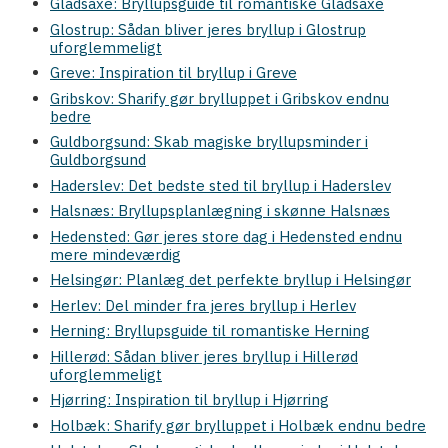
Gladsaxe: Bryllupsguide til romantiske Gladsaxe
Glostrup: Sådan bliver jeres bryllup i Glostrup
uforglemmeligt
Greve: Inspiration til bryllup i Greve
Gribskov: Sharify gør brylluppet i Gribskov endnu
bedre
Guldborgsund: Skab magiske bryllupsminder i
Guldborgsund
Haderslev: Det bedste sted til bryllup i Haderslev
Halsnæs: Bryllupsplanlægning i skønne Halsnæs
Hedensted: Gør jeres store dag i Hedensted endnu
mere mindeværdig
Helsingør: Planlæg det perfekte bryllup i Helsingør
Herlev: Del minder fra jeres bryllup i Herlev
Herning: Bryllupsguide til romantiske Herning
Hillerød: Sådan bliver jeres bryllup i Hillerød
uforglemmeligt
Hjørring: Inspiration til bryllup i Hjørring
Holbæk: Sharify gør brylluppet i Holbæk endnu bedre