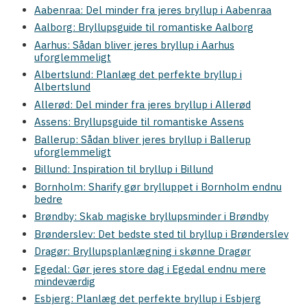
Aabenraa: Del minder fra jeres bryllup i Aabenraa
Aalborg: Bryllupsguide til romantiske Aalborg
Aarhus: Sådan bliver jeres bryllup i Aarhus
uforglemmeligt
Albertslund: Planlæg det perfekte bryllup i
Albertslund
Allerød: Del minder fra jeres bryllup i Allerød
Assens: Bryllupsguide til romantiske Assens
Ballerup: Sådan bliver jeres bryllup i Ballerup
uforglemmeligt
Billund: Inspiration til bryllup i Billund
Bornholm: Sharify gør brylluppet i Bornholm endnu
bedre
Brøndby: Skab magiske bryllupsminder i Brøndby
Brønderslev: Det bedste sted til bryllup i Brønderslev
Dragør: Bryllupsplanlægning i skønne Dragør
Egedal: Gør jeres store dag i Egedal endnu mere
mindeværdig
Esbjerg: Planlæg det perfekte bryllup i Esbjerg