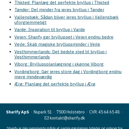
Thisted: Planlæg det perfekte bryllup i Thisted
Tønder: Del minder fra jeres bryllup i Tønder
Vallensbæk: Sådan bliver jeres bryllup i Vallensbæk
uforglemmeligt
Varde: Inspiration til bryllup i Varde
Vejen: Sharify gør brylluppet i Vejen endnu bedre
Vejle: Skab magiske bryllupsminder i Vejle
Vesthimmerlands: Det bedste sted til bryllup i
Vesthimmerlands
Viborg: Bryllupsplanlægning i skønne Viborg
Vordingborg: Gør jeres store dag i Vordingborg endnu
mere mindeværdig
Ærø: Planlæg det perfekte bryllup i Ærø
Sharify ApS
· Nupark 51 · 7500 Holstebro ·
CVR: 45 64 65 48
·
kontakt@sharify.dk
Sharify er den nemmeste måde at samle gæsternes billeder og videoer fra