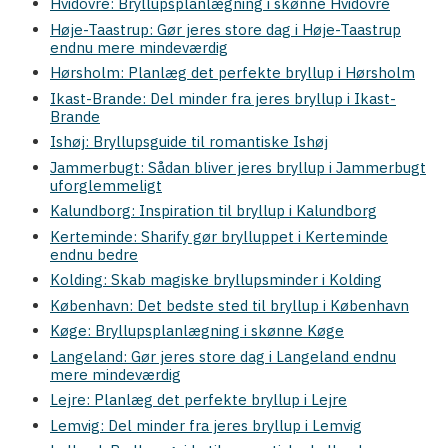
Hvidovre: Bryllupsplanlægning i skønne Hvidovre
Høje-Taastrup: Gør jeres store dag i Høje-Taastrup
endnu mere mindeværdig
Hørsholm: Planlæg det perfekte bryllup i Hørsholm
Ikast-Brande: Del minder fra jeres bryllup i Ikast-
Brande
Ishøj: Bryllupsguide til romantiske Ishøj
Jammerbugt: Sådan bliver jeres bryllup i Jammerbugt
uforglemmeligt
Kalundborg: Inspiration til bryllup i Kalundborg
Kerteminde: Sharify gør brylluppet i Kerteminde
endnu bedre
Kolding: Skab magiske bryllupsminder i Kolding
København: Det bedste sted til bryllup i København
Køge: Bryllupsplanlægning i skønne Køge
Langeland: Gør jeres store dag i Langeland endnu
mere mindeværdig
Lejre: Planlæg det perfekte bryllup i Lejre
Lemvig: Del minder fra jeres bryllup i Lemvig