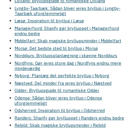
Lolland: Bryllupsguide til romantiske Lolland
Lyngby-Taarbæk: Sådan bliver jeres bryllup i Lyngby-
Taarbæk uforglemmeligt
Læsø: Inspiration til bryllup i Læsø
Mariagerfjord: Sharify gør brylluppet i Mariagerfjord
endnu bedre
Middelfart: Skab magiske bryllupsminder i Middelfart
Morsø: Det bedste sted til bryllup i Morsø
Norddjurs: Bryllupsplanlægning i skønne Norddjurs
Nordfyns: Gør jeres store dag i Nordfyns endnu mere
mindeværdig
Nyborg: Planlæg det perfekte bryllup i Nyborg
Næstved: Del minder fra jeres bryllup i Næstved
Odder: Bryllupsguide til romantiske Odder
Odense: Sådan bliver jeres bryllup i Odense
uforglemmeligt
Odsherred: Inspiration til bryllup i Odsherred
Randers: Sharify gør brylluppet i Randers endnu bedre
Rebild: Skab magiske bryllupsminder i Rebild