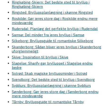
Ringkøbing-Skjern: Det bedste sted til bryllup i
Ringkøbing-Skjern
Ringsted: Bryllupsplanlægning i skønne Ringsted
Roskilde: Gør jeres store dag i Roskilde endnu mere
mindeværdig
Rudersdal: Planlæg det perfekte bryllup i Rudersdal
Samsø: Del minder fra jeres bryllup i Samsø
Silkeborg: Bryllupsguide til romantiske Silkeborg
Skanderborg: Sådan bliver jeres bryllup i Skanderborg
uforglemmeligt
Skive: Inspiration til bryllup i Skive
Slagelse: Sharify gør brylluppet i Slagelse endnu
bedre
Solrød: Skab magiske bryllupsminder i Solrød
Svendborg: Det bedste sted til bryllup i Svendborg
Syddjurs: Bryllupsplanlægning i skønne Syddjurs
Sønderborg: Gør jeres store dag i Sønderborg endnu
mere mindeværdig
Tårnby: Bryllupsguide til romantiske Tårnby