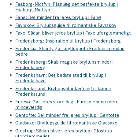
Faaborg-Midtfyn: Planlæg det perfekte bryllup i
Faaborg-Midtfyn
Fanø: Del minder fra jeres bryllup i Fanø
Favrskov: Bryllupsguide til romantiske Favrskov
Faxe: Sådan bliver jeres bryllup i Faxe uforglemmeligt
Fredensborg: Inspiration til bryllup i Fredensborg
Fredericia: Sharify gør brylluppet i Fredericia endnu
bedre
Frederiksberg: Skab magiske bryllupsminder i
Frederiksberg
Frederikshavn: Det bedste sted til bryllup i
Frederikshavn
Frederikssund: Bryllupsplanlægning i skønne
Frederikssund
Furesø: Gør jeres store dag i Furesø endnu mere
mindeværdig
Gentofte: Del minder fra jeres bryllup i Gentofte
Gladsaxe: Bryllupsguide til romantiske Gladsaxe
Glostrup: Sådan bliver jeres bryllup i Glostrup
uforglemmeligt