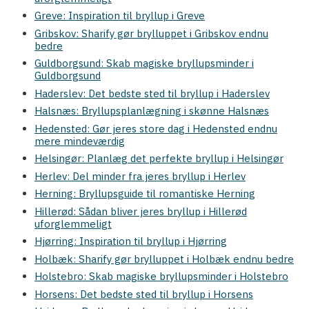
Greve: Inspiration til bryllup i Greve
Gribskov: Sharify gør brylluppet i Gribskov endnu
bedre
Guldborgsund: Skab magiske bryllupsminder i
Guldborgsund
Haderslev: Det bedste sted til bryllup i Haderslev
Halsnæs: Bryllupsplanlægning i skønne Halsnæs
Hedensted: Gør jeres store dag i Hedensted endnu
mere mindeværdig
Helsingør: Planlæg det perfekte bryllup i Helsingør
Herlev: Del minder fra jeres bryllup i Herlev
Herning: Bryllupsguide til romantiske Herning
Hillerød: Sådan bliver jeres bryllup i Hillerød
uforglemmeligt
Hjørring: Inspiration til bryllup i Hjørring
Holbæk: Sharify gør brylluppet i Holbæk endnu bedre
Holstebro: Skab magiske bryllupsminder i Holstebro
Horsens: Det bedste sted til bryllup i Horsens